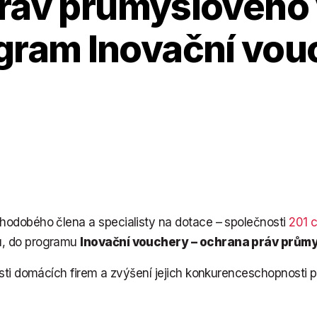
ráv průmyslového v
ogram Inovační vou
hodobého člena a specialisty na dotace – společnosti
201 c
u, do programu
Inovační vouchery – ochrana práv průmys
osti domácích firem a zvýšení jejich konkurenceschopnosti 