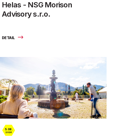
Helas - NSG Morison
Advisory s.r.o.
DETAIL
5. 08.
2026