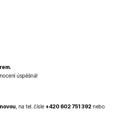
rem.
dnocení úspěšná!
anovou
, na tel. čísle
+420 602 751 392
nebo