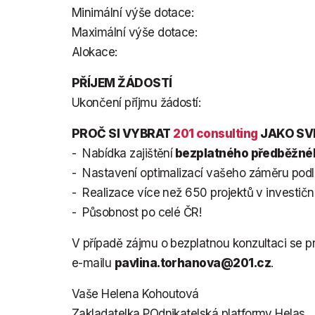
Minimální výše dotac
Maximální výše dotac
Alokace:
50 mil.
PŘÍJEM ŽÁDOSTÍ
Ukončení příjmu žádost
PROČ SI VYBRAT
201 consulting
JAKO SV
- Nabídka zajištění
bezplatného předběžnéh
- Nastavení optimalizací vašeho záměru podle 
- Realizace více než 650 projektů v investiční
- Působnost po celé ČR!
V případě zájmu o bezplatnou konzultaci se p
e-mailu
pavlina.torhanova@201.cz
.
Vaše Helena Kohoutová
Zakladatelka POdnikatelská platformy Helas