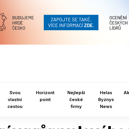
Svou
Horizont
Nejlepší
Helas
A
vlastní
point
české
Byznys
cestou
firmy
News