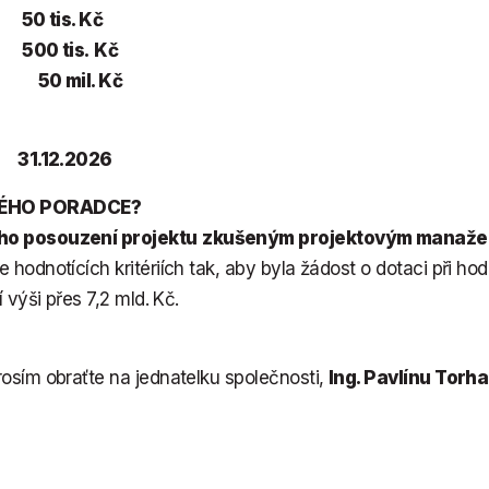
e:
50 tis. Kč
e:
500 tis.
Kč
 Kč
í:
31.12.2026
ÉHO PORADCE?
o posouzení projektu
zkušeným projektovým manaže
hodnotících kritériích tak, aby byla žádost o dotaci při ho
 výši přes 7,2 mld. Kč.
rosím obraťte na jednatelku společnosti,
Ing. Pavlínu Torh