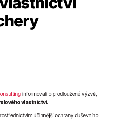
lastnictví
chery
onsulting
informovali o prodloužené výzvě,
lového vlastnictví.
prostřednictvím účinnější ochrany duševního