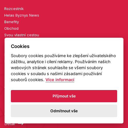
Rozcestník
Helas Byznys News
Benefity
Obchod
Svou vlastní cestou
Obchodní podmínky
Cookies
Zásady ochrany osobních údajů
Horizont point
Soubory cookies používáme ke zlepšení uživatelského
Nejlepší české firmy
zážitku, analytice i cílení reklamy. Používáním našich
webových stránek souhlasíte se všemi soubory
cookies v souladu s našimi zásadami používání
souborů cookies.
Více informací
AKTUÁLNÍ KONFERENCE
Příjmout vše
27. 08.
2026
Odmítnout vše
Diamanty zblízka: setkání v showroomu TIAMI
Detail