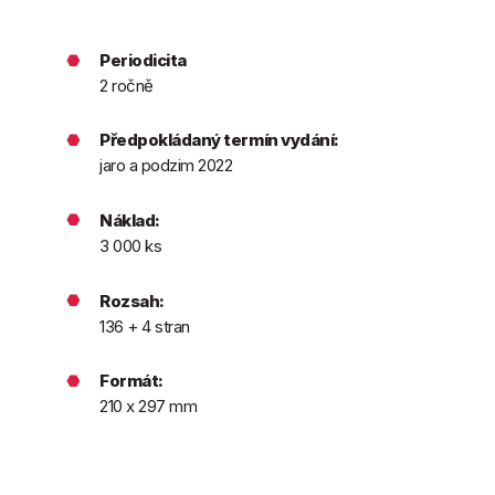
Periodicita
2 ročně
Předpokládaný termín vydání:
jaro a podzim 2022
Náklad:
3 000 ks
Rozsah:
136 + 4 stran
Formát:
210 x 297 mm