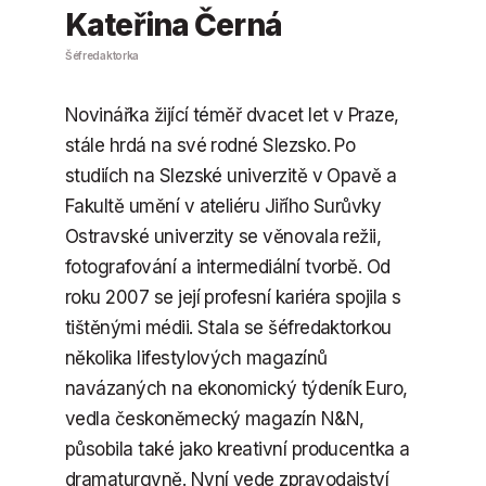
Kateřina Černá
Šéfredaktorka
Novinářka žijící téměř dvacet let v Praze,
stále hrdá na své rodné Slezsko. Po
studiích na Slezské univerzitě v Opavě a
Fakultě umění v ateliéru Jiřího Surůvky
Ostravské univerzity se věnovala režii,
fotografování a intermediální tvorbě. Od
roku 2007 se její profesní kariéra spojila s
tištěnými médii. Stala se šéfredaktorkou
několika lifestylových magazínů
navázaných na ekonomický týdeník Euro,
vedla českoněmecký magazín N&N,
působila také jako kreativní producentka a
dramaturgyně. Nyní vede zpravodajství