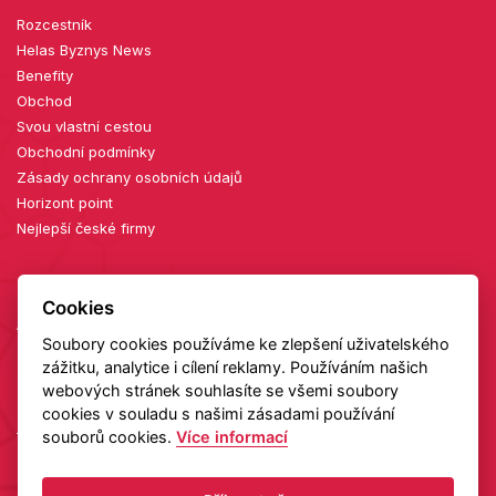
Rozcestník
Helas Byznys News
Benefity
Obchod
Svou vlastní cestou
Obchodní podmínky
Zásady ochrany osobních údajů
Horizont point
Nejlepší české firmy
Cookies
AKTUÁLNÍ KONFERENCE
Soubory cookies používáme ke zlepšení uživatelského
zážitku, analytice i cílení reklamy. Používáním našich
27. 08.
webových stránek souhlasíte se všemi soubory
2026
cookies v souladu s našimi zásadami používání
Diamanty zblízka: setkání v showroomu TIAMI
souborů cookies.
Více informací
Detail