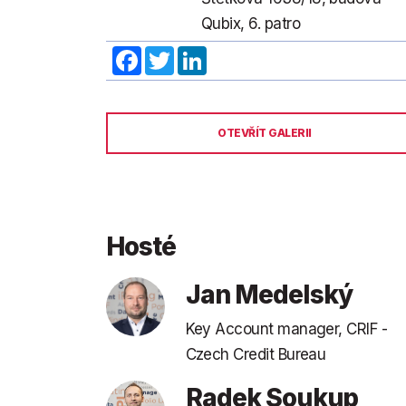
Qubix, 6. patro
Facebook
Twitter
LinkedIn
OTEVŘÍT GALERII
Hosté
Jan Medelský
Key Account manager, CRIF -
Czech Credit Bureau
Radek Soukup