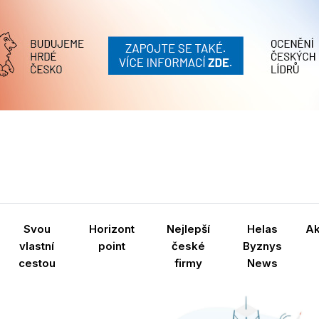
Svou
Horizont
Nejlepší
Helas
A
vlastní
point
české
Byznys
cestou
firmy
News