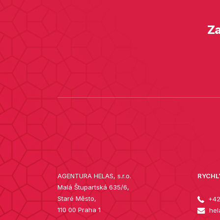
Za
AGENTURA HELAS, s.r.o.
RYCHL
Malá Štupartská 635/6,
Staré Město,
+42
110 00 Praha 1
hel