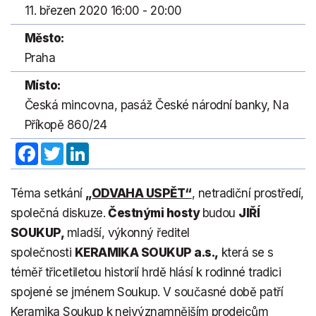
11. březen 2020 16:00 - 20:00
Město:
Praha
Místo:
Česká mincovna, pasáž České národní banky, Na
Příkopě 860/24
Facebook
Twitter
LinkedIn
Téma setkání
„ODVAHA USPĚT“
, netradiční prostředí,
společná diskuze.
Čestnými hosty
budou
JIŘÍ
SOUKUP,
mladší, výkonný ředitel
společnosti
KERAMIKA SOUKUP a.s.,
která se s
téměř třicetiletou historií hrdě hlásí k rodinné tradici
spojené se jménem Soukup. V současné době patří
Keramika Soukup k nejvýznamnějším prodejcům