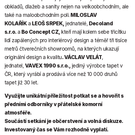
obkladů, dlažeb a sanity nejen na velkoobchodním, ale
také na maloobchodním poli.
MILOSLAV
KOLAŘÍK
a
LEOŠ SRPEK,
jednatelé,
Decoland
s.r.o.
a
Bo Concept CZ,
kteří mají kolem sebe třicítku
lidí zapálených pro interiérový design a téměř tři tisíce
metrů čtverečních showroomů, na kterých ukazují
originální design a kvalitu
. VÁCLAV VELÁT
,
jednatel,
VAVEX 1990 s.r.o.,
jediný výrobce tapet v
ČR, který vyrábí a prodává více než 10 000 druhů
tapet již 30 let.
Využijte unikátní příležitost potkat se a hovořit s
předními odborníky v přátelské komorní
atmosféře.
Součástí setkání je občerstvení a volná diskuze.
Investovaný čas se Vám rozhodně vyplatí.