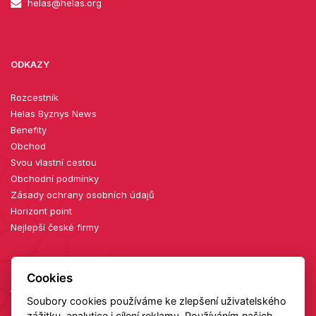
helas@helas.org
ODKAZY
Rozcestník
Helas Byznys News
Benefity
Obchod
Svou vlastní cestou
Obchodní podmínky
Zásady ochrany osobních údajů
Horizont point
Nejlepší české firmy
Cookies
AKTUÁLNÍ KONFERENCE
Soubory cookies používáme ke zlepšení uživatelského
zážitku, analytice i cílení reklamy. Používáním našich