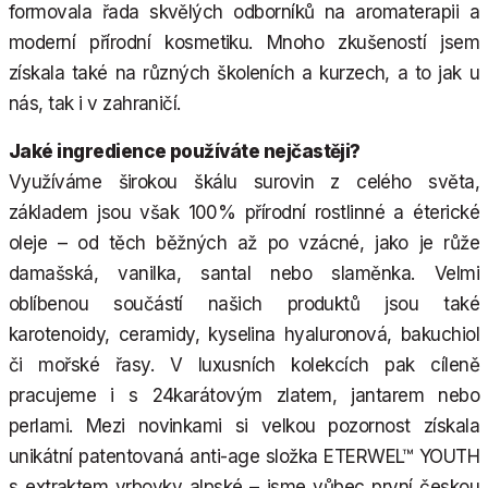
formovala řada skvělých odborníků na aromaterapii a
moderní přírodní kosmetiku. Mnoho zkušeností jsem
získala také na různých školeních a kurzech, a to jak u
nás, tak i v zahraničí.
Jaké ingredience používáte nejčastěji?
Využíváme širokou škálu surovin z celého světa,
základem jsou však 100% přírodní rostlinné a éterické
oleje – od těch běžných až po vzácné, jako je růže
damašská, vanilka, santal nebo slaměnka. Velmi
oblíbenou součástí našich produktů jsou také
karotenoidy, ceramidy, kyselina hyaluronová, bakuchiol
či mořské řasy. V luxusních kolekcích pak cíleně
pracujeme i s 24karátovým zlatem, jantarem nebo
perlami. Mezi novinkami si velkou pozornost získala
unikátní patentovaná anti-age složka ETERWEL™ YOUTH
s extraktem vrbovky alpské – jsme vůbec první českou