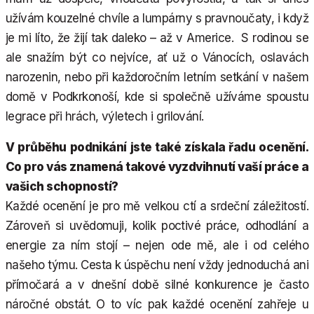
užívám kouzelné chvíle a lumpárny s pravnoučaty, i když
je mi líto, že žijí tak daleko – až v Americe. S rodinou se
ale snažím být co nejvíce, ať už o Vánocích, oslavách
narozenin, nebo při každoročním letním setkání v našem
domě v Podkrkonoší, kde si společně užíváme spoustu
legrace při hrách, výletech i grilování.
V průběhu podnikání jste také získala řadu ocenění.
Co pro vás znamená takové vyzdvihnutí vaší práce a
vašich schopností?
Každé ocenění je pro mě velkou ctí a srdeční záležitostí.
Zároveň si uvědomuji, kolik poctivé práce, odhodlání a
energie za ním stojí – nejen ode mě, ale i od celého
našeho týmu. Cesta k úspěchu není vždy jednoduchá ani
přímočará a v dnešní době silné konkurence je často
náročné obstát. O to víc pak každé ocenění zahřeje u