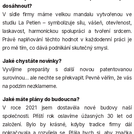
dosáhnout?
V sídle firmy máme velkou mandalu vytvořenou ve
studiu La Petien – symbolizuje sílu, vášeň, otevřenost,
laskavost, harmonickou spolupráci a tvoření srdcem.
Právě naplňování těchto hodnot v každodenní práci je
pro mě tím, co dává podnikání skutečný smysl.
Jaké chystáte novinky?
Vyvíjíme preparáty s další novou patentovanou
surovinou… ale nechte se překvapit. Pevně věřím, že vás
na podzim nezklameme.
Jaké máte plány do budoucna?
V roce 2021 jsem dostavěla nové budovy naší
společnosti. Příští rok oslavíme úžasných 30 let od
založení. Bylo by krásné, kdyby tradice firmy dál
pokračovala a rozvíjela se. Přála bych si, aby značka