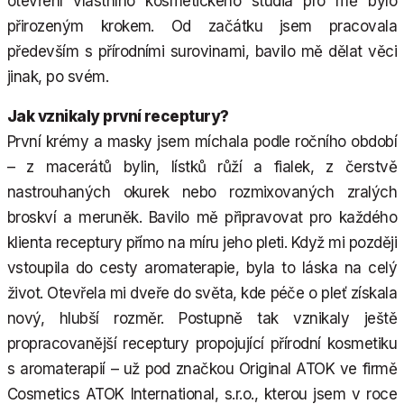
otevření vlastního kosmetického studia pro mě bylo
přirozeným krokem. Od začátku jsem pracovala
především s přírodními surovinami, bavilo mě dělat věci
jinak, po svém.
Jak vznikaly první receptury?
První krémy a masky jsem míchala podle ročního období
– z macerátů bylin, lístků růží a fialek, z čerstvě
nastrouhaných okurek nebo rozmixovaných zralých
broskví a meruněk. Bavilo mě připravovat pro každého
klienta receptury přímo na míru jeho pleti. Když mi později
vstoupila do cesty aromaterapie, byla to láska na celý
život. Otevřela mi dveře do světa, kde péče o pleť získala
nový, hlubší rozměr. Postupně tak vznikaly ještě
propracovanější receptury propojující přírodní kosmetiku
s aromaterapií – už pod značkou Original ATOK ve firmě
Cosmetics ATOK International, s.r.o., kterou jsem v roce