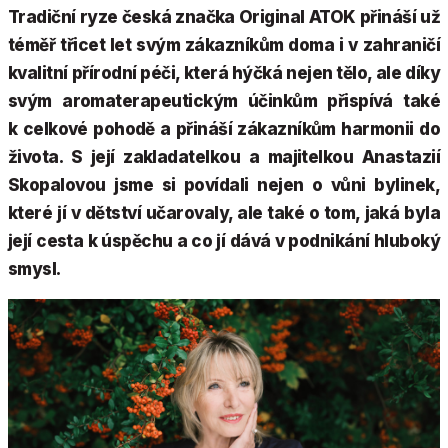
Tradiční ryze česká značka Original ATOK přináší už
téměř třicet let svým zákazníkům doma i v zahraničí
kvalitní přírodní péči, která hýčká nejen tělo, ale díky
svým aromaterapeutickým účinkům přispívá také
k celkové pohodě a přináší zákazníkům harmonii do
života. S její zakladatelkou a majitelkou Anastazií
Skopalovou jsme si povídali nejen o vůni bylinek,
které jí v dětství učarovaly, ale také o tom, jaká byla
její cesta k úspěchu a co jí dává v podnikání hluboký
smysl.