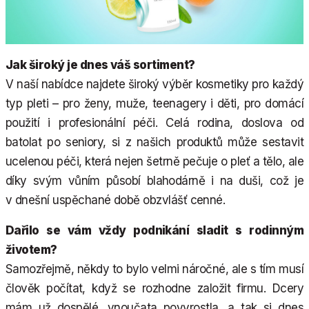
Jak široký je dnes váš sortiment?
V naší nabídce najdete široký výběr kosmetiky pro každý
typ pleti – pro ženy, muže, teenagery i děti, pro domácí
použití i profesionální péči. Celá rodina, doslova od
batolat po seniory, si z našich produktů může sestavit
ucelenou péči, která nejen šetrně pečuje o pleť a tělo, ale
díky svým vůním působí blahodárně i na duši, což je
v dnešní uspěchané době obzvlášť cenné.
Dařilo se vám vždy podnikání sladit s rodinným
životem?
Samozřejmě, někdy to bylo velmi náročné, ale s tím musí
člověk počítat, když se rozhodne založit firmu. Dcery
mám už dospělé, vnoučata povyrostla, a tak si dnes