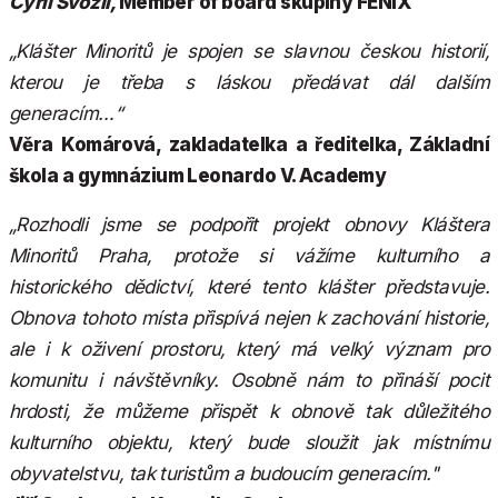
Cyril Svozil,
Member of board skupiny FENIX
„Klášter Minoritů je spojen se slavnou českou historií,
kterou je třeba s láskou předávat dál dalším
generacím…“
Věra Komárová, zakladatelka a ředitelka, Základní
škola a gymnázium Leonardo V. Academy
„Rozhodli jsme se podpořit projekt obnovy Kláštera
Minoritů Praha, protože si vážíme kulturního a
historického dědictví, které tento klášter představuje.
Obnova tohoto místa přispívá nejen k zachování historie,
ale i k oživení prostoru, který má velký význam pro
komunitu i návštěvníky. Osobně nám to přináší pocit
hrdosti, že můžeme přispět k obnově tak důležitého
kulturního objektu, který bude sloužit jak místnímu
obyvatelstvu, tak turistům a budoucím generacím."