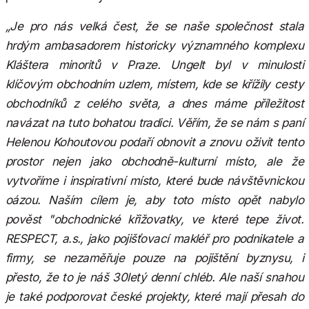
„Je pro nás velká čest, že se naše společnost stala
hrdým ambasadorem historicky významného komplexu
Kláštera minoritů v Praze. Ungelt byl v minulosti
klíčovým obchodním uzlem, místem, kde se křížily cesty
obchodníků z celého světa, a dnes máme příležitost
navázat na tuto bohatou tradici. Věřím, že se nám s paní
Helenou Kohoutovou podaří obnovit a znovu oživit tento
prostor nejen jako obchodně-kulturní místo, ale že
vytvoříme i inspirativní místo, které bude návštěvnickou
oázou. Naším cílem je, aby toto místo opět nabylo
pověst "obchodnické křižovatky, ve které tepe život.
RESPECT, a.s., jako pojišťovací makléř pro podnikatele a
firmy, se nezaměřuje pouze na pojištění byznysu, i
přesto, že to je náš 30letý denní chléb. Ale naší snahou
je také podporovat české projekty, které mají přesah do