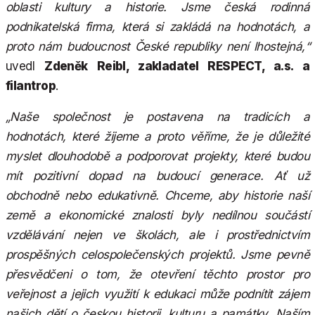
oblasti kultury a historie. Jsme česká rodinná
podnikatelská firma, která si zakládá na hodnotách, a
proto nám budoucnost České republiky není lhostejná,“
uvedl
Zdeněk Reibl, zakladatel RESPECT, a.s. a
filantrop
.
„Naše společnost je postavena na tradicích a
hodnotách, které žijeme a proto věříme, že je důležité
myslet dlouhodobě a podporovat projekty, které budou
mít pozitivní dopad na budoucí generace. Ať už
obchodně nebo edukativně. Chceme, aby historie naší
země a ekonomické znalosti byly nedílnou součástí
vzdělávání nejen ve školách, ale i prostřednictvím
prospěšných celospolečenských projektů. Jsme pevně
přesvědčeni o tom, že otevření těchto prostor pro
veřejnost a jejich využití k edukaci může podnítit zájem
našich dětí o českou historii, kulturu a památky. Naším