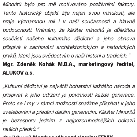
Minoritů bylo pro mě motivováno pozitivními faktory.
Tento historický objekt žije nejen svou minulostí, ale
hraje významnou roli i v naší současnosti a hlavně
budoucnosti. Vnímám, že klášter minoritů je důležitou
součástí našeho kulturního dědictví a jeho obnova
přispívá k zachování architektonických a historických
prvků, které jsou svědectvím o naší historii a tradicích.“
Mgr. Zdeněk Kohák M.B.A., marketingový ředitel,
ALUKOV a.s.
„Kulturní dědictví je největší bohatství každého národa a
přispívat k jeho udržení je povinností každé generace.
Proto se i my v rámci možností snažíme přispívat k jeho
zvelebování a předání dalším generacím. Klášter Minoritů
je bezesporu jedním z nejpozoruhodnějších odkazů
našich předků.“