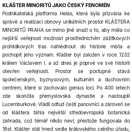
KLÁŠTER MINORITŮ JAKO ČESKÝ FENOMÉN
Podnikatelská platforma Helas, která byla přizvána ke
správě a realizaci obnovy unikátních prostor KLÁŠTERA
MINORITŮ PRAHA se mimo jiné snaží o to, aby měla co
nejširší veřejnost možnost prostřednictvím zážitkových
prohlídkových tras nahlédnout do historie místa a
pochopit jeho význam. Klášter byl založen v roce 1232
králem Václavem I. a až dnes je poprvé ve své historii
otevřen veřejnosti. Prostor se postupně stává
společenským, byznysovým, kulturním a duchovním
centrem, které si zachovalo genius loci. Po 400 letech
zde skončila přemyslovská dynastie a nastoupili
Lucemburkové. Vládli odtud čeští panovníci a zároveň se
od kláštera táhla největší středoevropská botanická
zahrada, což téměř nikdo neví, přestože fungovala do
18st. Klášter stál hned vedle královského celního úřadu,