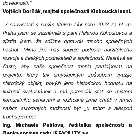
dovednosti.“
Vojtěch Dorňák, majitel společnosti Kloboucká lesní.
„V souvislosti s naším titulem Lídr roku 2023 za hl. m.
Prahu jsem se seznámila s paní Helenou Kohoutovou a
zjistila jsem, že sdílíme opravdu mnoho společných
hodnot. Mimo jiné nás spojuje podpora udržitelného
rozvoje a českých podnikatelů a společností. Nestává se
často, aby naše společnost mohla participovat na
projektu, který tak smysluplným způsobem využije
historický objekt, povýší jeho historickou hodnotu na
kulturní svatostánek a má potenciál stát se místem
komunitního setkávání a rozhodně jsme chtěli v rámci
našich skromných možností být „u toho“ a alespoň
trochu pomoci.“
Ing. Michaela Peštová, ředitelka společnosti a
členka správní rady, IF FACILITY a.s.