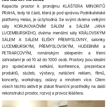
Kapacita prostor k pronájmu KLÁŠTERA MINORITŮ
PRAHA, tedy té části, která je pod správou Podnikatelské
platformy Helas, je úctyhodná. Se svými dvěma velkými
sály KORUNOVAČNÍM SÁLEM a SÁLEM JANA
LUCEMBURSKÉHO, dvěma menšími sály KRÁLOVSKÝM
SÁLEM A SÁLEM ELIŠKY PŘEMYSLOVNY, salonky
LUCEMBURSKÝM, PŘEMYSLOVSKÝM, HUDEBNÍM a
PETRARCOVÝM, románským sklepením a třemi
zahradami je od 10 až do 1000 osob. Prostory jsou ideální
pro společenská setkání, konference, prezentace
produktů, služeb, výstavy, natáčení reklam, filmů,
koncerty, workshopy, oslavy a mnohem více. Cílem
všech těchto aktivit je získat finanční prostředky na další
rekonstrukci prostor, rozvoj a provoz kláštera.