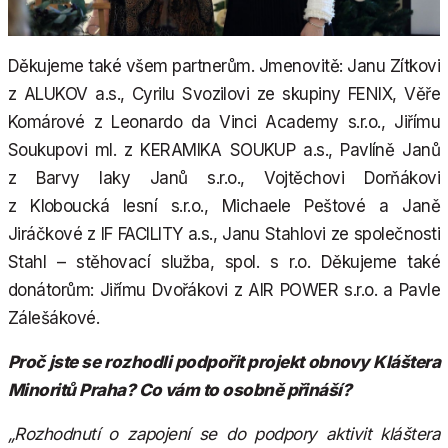
Děkujeme také všem partnerům. Jmenovitě: Janu Zítkovi
z ALUKOV a.s., Cyrilu Svozilovi ze skupiny FENIX, Věře
Komárové z Leonardo da Vinci Academy s.r.o., Jiřímu
Soukupovi ml. z KERAMIKA SOUKUP a.s., Pavlíně Janů
z Barvy laky Janů s.r.o., Vojtěchovi Dorňákovi
z Kloboucká lesní s.r.o., Michaele Peštové a Janě
Jiráčkové z IF FACILITY a.s., Janu Stahlovi ze společnosti
Stahl – stěhovací služba, spol. s r.o. Děkujeme také
donátorům: Jiřímu Dvořákovi z AIR POWER s.r.o. a Pavle
Zálešákové.
Proč jste se rozhodli podpořit projekt obnovy Kláštera
Minoritů Praha? Co vám to osobně přináší?
„Rozhodnutí o zapojení se do podpory aktivit kláštera