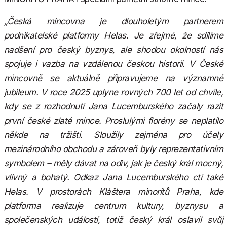
„Česká mincovna je dlouholetým partnerem
podnikatelské platformy Helas. Je zřejmé, že sdílíme
nadšení pro český byznys, ale shodou okolností nás
spojuje i vazba na vzdálenou českou historii. V České
mincovně se aktuálně připravujeme na významné
jubileum. V roce 2025 uplyne rovných 700 let od chvíle,
kdy se z rozhodnutí Jana Lucemburského začaly razit
první české zlaté mince. Proslulými florény se neplatilo
někde na tržišti. Sloužily zejména pro účely
mezinárodního obchodu a zároveň byly reprezentativním
symbolem – měly dávat na odiv, jak je český král mocný,
vlivný a bohatý. Odkaz Jana Lucemburského ctí také
Helas. V prostorách Kláštera minoritů Praha, kde
platforma realizuje centrum kultury, byznysu a
společenských událostí, totiž český král oslavil svůj