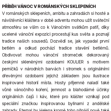
PŘÍBĚH VÁNOC V ROMÁNSKÝCH SKLEPENÍCH
V románských sklepeních, ambitu a zahradách si hosté a
návštěvníci kláštera v době adventu mohou užít sváteční
atmosféru se vším co k Vánočním svátkům patří, díky
ucelené vánoční expozici procestují kus světa a poznají
tradice našich sousedů. Dozvědí se, jak vypadal první
betlém a odkud pochází tradice stavění betlémů.
Obdivovat mohou vánoční stromeček dekorovaný
českými skleněnými ozdobami KOULIER s motivem
perníčků v národních barvách i stromek s originálními
dřevěnými ozdobami jejichž základem jsou ilustrace
inspirované historií místa. Hosty příjemně naladí také
vůně vánočního koření, jemnost a blahodárné účinky
originálních čajů i káv, které pro klášter vznikají pod
speciální značkou inspirovanou bylinami z andělské
zahrady. Eternal by Helena kromě toho přináší nově také