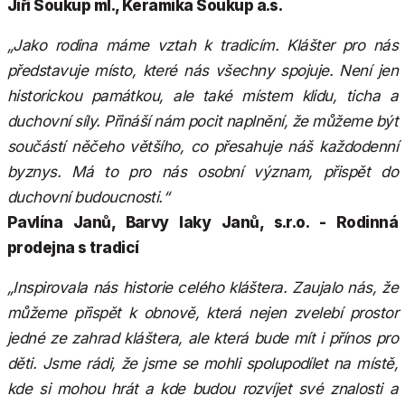
Jiří Soukup ml., Keramika Soukup a.s.
„Jako rodina máme vztah k tradicím. Klášter pro nás
představuje místo, které nás všechny spojuje. Není jen
historickou památkou, ale také místem klidu, ticha a
duchovní síly. Přináší nám pocit naplnění, že můžeme být
součástí něčeho většího, co přesahuje náš každodenní
byznys. Má to pro nás osobní význam, přispět do
duchovní budoucnosti.“
Pavlína Janů, Barvy laky Janů, s.r.o. - Rodinná
prodejna s tradicí
„Inspirovala nás historie celého kláštera. Zaujalo nás, že
můžeme přispět k obnově, která nejen zvelebí prostor
jedné ze zahrad kláštera, ale která bude mít i přínos pro
děti. Jsme rádi, že jsme se mohli spolupodílet na místě,
kde si mohou hrát a kde budou rozvíjet své znalosti a