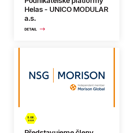
Podnikatelské platformy
Helas - UNICO MODULAR
a.s.
DETAIL
5. 08.
2026
Představujeme členy