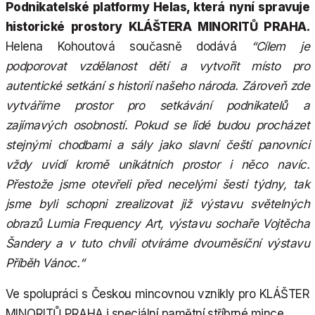
Podnikatelské platformy Helas, která nyní spravuje
historické prostory KLÁŠTERA MINORITŮ PRAHA.
Helena Kohoutová současně dodává
“Cílem je
podporovat vzdělanost dětí a vytvořit místo pro
autentické setkání s historií našeho národa. Zároveň zde
vytváříme prostor pro setkávání podnikatelů a
zajímavých osobností. Pokud se lidé budou procházet
stejnými chodbami a sály jako slavní čeští panovníci
vždy uvidí kromě unikátních prostor i něco navíc.
Přestože jsme otevřeli před necelými šesti týdny, tak
jsme byli schopni zrealizovat již výstavu světelných
obrazů Lumia Frequency Art, výstavu sochaře Vojtěcha
Šandery a v tuto chvíli otvíráme dvouměsíční výstavu
Příběh Vánoc.“
Ve spolupráci s Českou mincovnou vznikly pro KLÁŠTER
MINORITŮ PRAHA i speciální pamětní stříbrné mince.