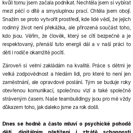
kvůli tomu jsem začala podnikat. Nechtěla jsem si vybírat
mezi péčí o dítě a smysluplnou prací. Chtěla jsem obojí.
Snažím se proto vytvořit prostředí, kde lidé vědí, že jejich
rodinný život není překážka, ale přirozená součást toho,
kdo jsou. Věřím, že člověk, který se cítí bezpečně a je
respektovaný, přenáší tuto energii dál a v naší práci to
děti i rodiče okamžitě pocítí.
Zároveň si velmi zakládám na kvalitě. Práce s dětmi je
velká zodpovědnost a hledám lidi, pro které to není jen
zaměstnání, ale opravdové poslání. Tým se buduje roky
otevřenou komunikací, společnou vizí a také společně
stráveným časem. Naše teambuildingy jsou pro mě vždy
důkazem toho, jak daleko jsme za rok došli.
Dnes se hodně a často mluví o psychické pohodě
dětí, digitálním přetížení i ztrátě schopnosti