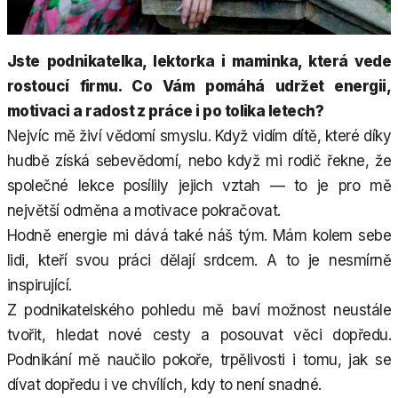
Jste podnikatelka, lektorka i maminka, která vede
rostoucí firmu. Co Vám pomáhá udržet energii,
motivaci a radost z práce i po tolika letech?
Nejvíc mě živí vědomí smyslu. Když vidím dítě, které díky
hudbě získá sebevědomí, nebo když mi rodič řekne, že
společné lekce posílily jejich vztah — to je pro mě
největší odměna a motivace pokračovat.
Hodně energie mi dává také náš tým. Mám kolem sebe
lidi, kteří svou práci dělají srdcem. A to je nesmírně
inspirující.
Z podnikatelského pohledu mě baví možnost neustále
tvořit, hledat nové cesty a posouvat věci dopředu.
Podnikání mě naučilo pokoře, trpělivosti i tomu, jak se
dívat dopředu i ve chvílích, kdy to není snadné.