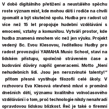
V době digitálního přetížení a neustálého spěchu
roste význam míst, kde mohou děti i rodiče na chvíli
zpomalit a být skutečně spolu. Hudba pro radost už
více než 15 let propojuje hudební vzdělávání s
emocemi, vztahy a komunitou. Vytváří prostor, kde
hudba znamená mnohem víc než jen výuku. Projekt
vedený Bc. Evou Klesovou, ředitelkou Hudby pro
radost provozující YAMAHA Music School, staví na
lidském přístupu, společně stráveném čase a
budování důvěry napříč generacemi. Motto „Není
nehudebních lidí. Jsou jen nerozvinuté talenty!“
přitom přesně vystihuje filozofii celé školy. V
rozhovoru Eva Klesová otevřeně mluví o proměně
dnešních dětí, významu kvalitního volnočasového
vzdělávání i o tom, proč technologie nikdy nenahradí
opravdovou lidskou blízkost. Řeč je také o firemní