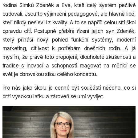
rodina Simků Zdeněk a Eva, kteří celý systém pečlivě
budovali. Jsou to výjimeční pedagogové, ale hlavně lidé,
kteří nikdy neslevili z kvality. A to se napříč celou sítí škol
opravdu cítí. Postupně přebírá řízení jejich syn Zdeněk,
který přináší nový pohled funkční systémy, moderní
marketing, citlivost k potřebám dnešních rodin. A já
myslím, že právě toto propojení, dlouholeté zkušenosti a
tradice s inovací a schopností reagovat na měnící se
svět je obrovskou silou celého konceptu.
Pro nás jako školu je cenné být součástí něčeho, co si
drží vysokou laťku a zároveň se umí vyvíjet.