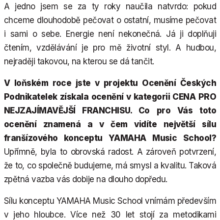
A jedno jsem se za ty roky naučila natvrdo: pokud
chceme dlouhodobě pečovat o ostatní, musíme pečovat
i sami o sebe. Energie není nekonečná. Já ji doplňuji
čtením, vzdělávání je pro mě životní styl. A hudbou,
nejraději takovou, na kterou se dá tančit.
V loňském roce jste v projektu Ocenění Českých
Podnikatelek získala ocenění v kategorii CENA PRO
NEJZAJÍMAVĚJŠÍ FRANCHISU. Co pro Vás toto
ocenění znamená a v čem vidíte největší sílu
franšízového konceptu YAMAHA Music School?
Upřímně, byla to obrovská radost. A zároveň potvrzení,
že to, co společně budujeme, má smysl a kvalitu. Taková
zpětná vazba vás dobije na dlouho dopředu.
Sílu konceptu YAMAHA Music School vnímám především
v jeho hloubce. Více než 30 let stojí za metodikami