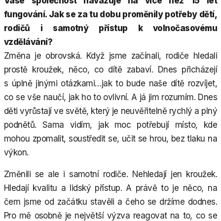
Vaše společnost navazuje na více než 15 let
fungování. Jak se za tu dobu proměnily potřeby dětí,
rodičů i samotný přístup k volnočasovému
vzdělávání?
Změna je obrovská. Když jsme začínali, rodiče hledali
prostě kroužek, něco, co dítě zabaví. Dnes přicházejí
s úplně jinými otázkami…jak to bude naše dítě rozvíjet,
co se vše naučí, jak ho to ovlivní. A já jim rozumím. Dnes
děti vyrůstají ve světě, který je neuvěřitelně rychlý a plný
podnětů. Sama vidím, jak moc potřebují místo, kde
mohou zpomalit, soustředit se, učit se hrou, bez tlaku na
výkon.
Změnili se ale i samotní rodiče. Nehledají jen kroužek.
Hledají kvalitu a lidský přístup. A právě to je něco, na
čem jsme od začátku stavěli a čeho se držíme dodnes.
Pro mě osobně je největší výzva reagovat na to, co se