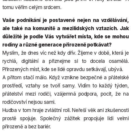
tomu věřím celým srdcem.
Vaše podnikání je postavené nejen na vzdělávání,
ale také na komunitě a mezilidských vztazích. Jak
důležité je podle Vás vytvářet místa, kde se mohou
rodiny a různé generace přirozeně potkávat?
Myslím, že dnes víc než kdy dřív. Žijeme v době, která je
rychlá, digitální a přiznejme si to docela osamělá.
Přirozených míst, kde se lidé opravdu setkávají, ubývá.
A přitom stačí málo. Když vznikne bezpečné a přátelské
prostředí, vztahy se tvoří samy. Vidím to každý týden,
přátelství mezi rodiči, vzájemná podpora, pocit, že na
rodičovství nejsou sami.
Hudba v tom hraje zvláštní roli. Neřeší věk ani zkušenosti
prostě spojuje. Společný zážitek propojuje lidi velmi
přirozeně a bez bariér.