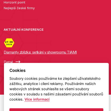
Horizont point
Nejlepší české firmy
AKTUÁLNÍ KONFERENCE
27. 08.
2026
Diamanty zblízka: setkání v showroomu TIAMI
Detail
Cookies
Soubory cookies používáme ke zlepšení uživatelského
Copyright 2026 HELAS
zážitku, analytice i cílení reklamy. Používáním našich
webových stránek souhlasíte se všemi soubory
cookies v souladu s našimi zásadami používání souborů
cookies.
Více informací