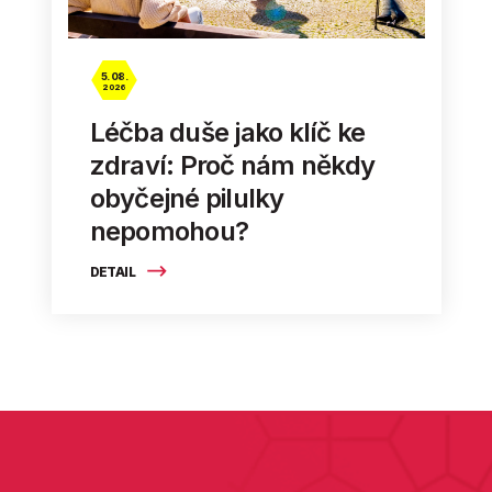
5. 08.
2026
Léčba duše jako klíč ke
zdraví: Proč nám někdy
obyčejné pilulky
nepomohou?
DETAIL