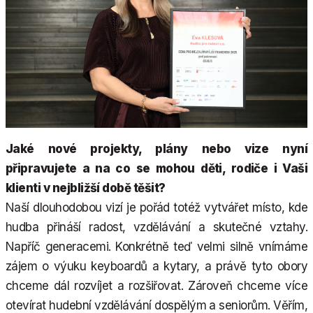
Jaké nové projekty, plány nebo vize nyní
připravujete a na co se mohou děti, rodiče i Vaši
klienti v nejbližší době těšit?
Naší dlouhodobou vizí je pořád totéž vytvářet místo, kde
hudba přináší radost, vzdělávání a skutečné vztahy.
Napříč generacemi. Konkrétně teď velmi silně vnímáme
zájem o výuku keyboardů a kytary, a právě tyto obory
chceme dál rozvíjet a rozšiřovat. Zároveň chceme více
otevírat hudební vzdělávání dospělým a seniorům. Věřím,