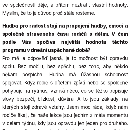
ve společnosti děje, a přitom neztratit vlastní hodnoty.
Myslím, že to je důvod proč stále rosteme.
Hudba pro radost stojí na propojení hudby, emocí a
společně stráveného času rodičů s dětmi. V čem
podle Vás spočívá největší hodnota těchto
programů v dnešní uspěchané době?
Pro mě je odpověď jasná, je to možnost být opravdu
spolu. Bez mobilu, bez spěchu, bez toho, aby někdo
někam pospíchal. Hudba má úžasnou schopnost
spojovat. Když rodič s dítětem zpívá nebo se společně
pohybuje na rytmus, vzniká něco, co se těžko popisuje
slovy bezpečí, blízkost, důvěra. A to jsou základy, na
kterých stojí zdravé vztahy. Jsem moc ráda, když nám
rodiče říkají, že naše lekce jsou jedním z mála momentů
v celém týdnu, kdy jsou opravdu jen jeden pro druhého.