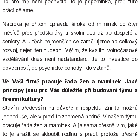
To pro mě není pochvala, to je připomínka, proč tuto
práci děláme.
Nabídka je přitom opravdu široká od miminek od čtyř
měsíců přes předškoláky a školní děti až po dospělé a
seniory. A u těch nejmenších se zaměřujeme na celkový
rozvoj, nejen ten hudební. Věřím, že kvalitní volnočasové
vzdělávání dnes není nadstandard. Je to investice do
dovedností, do psychické pohody i do vztahů.
Ve Vaší firmě pracuje řada žen a maminek. Jaké
principy jsou pro Vás důležité při budování týmu a
firemní kultury?
Stavím především na důvěře a respektu. Zní to možná
jednoduše, ale v praxi to znamená hodně. V našem týmu
pracuje řada žen a maminek. A já sama přesně vím, jaké
to je snažit se skloubit rodinu s prací, protože přesně