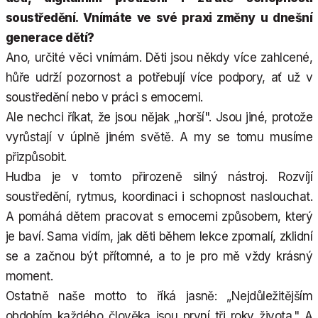
soustředění. Vnímáte ve své praxi změny u dnešní
generace dětí?
Ano, určité věci vnímám. Děti jsou někdy více zahlcené,
hůře udrží pozornost a potřebují více podpory, ať už v
soustředění nebo v práci s emocemi.
Ale nechci říkat, že jsou nějak „horší". Jsou jiné, protože
vyrůstají v úplně jiném světě. A my se tomu musíme
přizpůsobit.
Hudba je v tomto přirozeně silný nástroj. Rozvíjí
soustředění, rytmus, koordinaci i schopnost naslouchat.
A pomáhá dětem pracovat s emocemi způsobem, který
je baví. Sama vidím, jak děti během lekce zpomalí, zklidní
se a začnou být přítomné, a to je pro mě vždy krásný
moment.
Ostatně naše motto to říká jasně: „Nejdůležitějším
obdobím každého člověka jsou první tři roky života." A