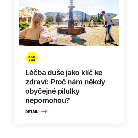
5. 08.
2026
Léčba duše jako klíč ke
zdraví: Proč nám někdy
obyčejné pilulky
nepomohou?
DETAIL