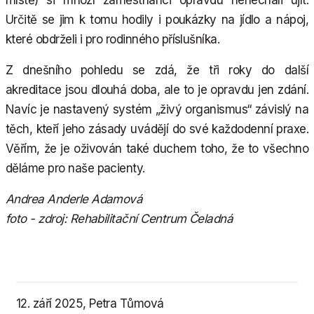
místě) si mnozí zaměstnanci opravdu nenechali ujít.
Určitě se jim k tomu hodily i poukázky na jídlo a nápoj,
které obdrželi i pro rodinného příslušníka.
Z dnešního pohledu se zdá, že tři roky do další
akreditace jsou dlouhá doba, ale to je opravdu jen zdání.
Navíc je nastavený systém „živý organismus“ závislý na
těch, kteří jeho zásady uvádějí do své každodenní praxe.
Věřím, že je oživován také duchem toho, že to všechno
děláme pro naše pacienty.
Andrea Anderle Adamová
foto - zdroj: Rehabilitační Centrum Čeladná
12. září 2025, Petra Tůmová