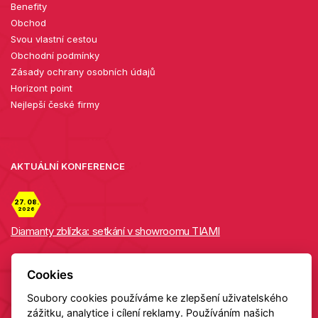
Benefity
Obchod
Svou vlastní cestou
Obchodní podmínky
Zásady ochrany osobních údajů
Horizont point
Nejlepší české firmy
AKTUÁLNÍ KONFERENCE
27. 08.
2026
Diamanty zblízka: setkání v showroomu TIAMI
Detail
Cookies
Soubory cookies používáme ke zlepšení uživatelského
Copyright 2026 HELAS
zážitku, analytice i cílení reklamy. Používáním našich