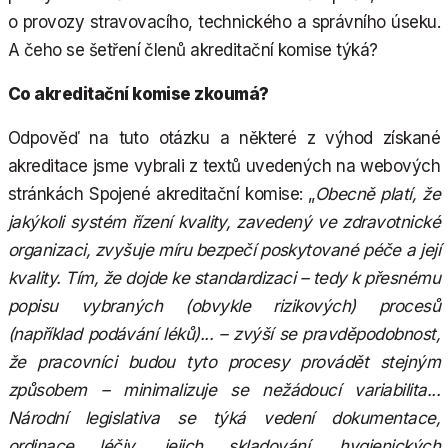
o provozy stravovacího, technického a správního úseku.
A čeho se šetření členů akreditační komise týká?
Co akreditační komise zkoumá?
Odpověď na tuto otázku a některé z výhod získané
akreditace jsme vybrali z textů uvedených na webových
stránkách Spojené akreditační komise: „
Obecně platí, že
jakýkoli systém řízení kvality, zavedený ve zdravotnické
organizaci, zvyšuje míru bezpečí poskytované péče a její
kvality. Tím, že dojde ke standardizaci – tedy k přesnému
popisu vybraných (obvykle rizikových) procesů
(například podávání léků)... – zvýší se pravděpodobnost,
že pracovníci budou tyto procesy provádět stejným
způsobem – minimalizuje se nežádoucí variabilita...
Národní legislativa se týká vedení dokumentace,
ordinace léčiv, jejich skladování, hygienických