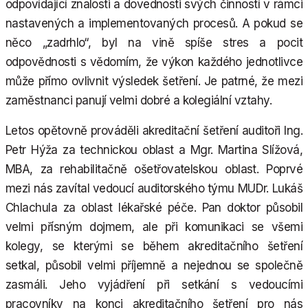
odpovídající znalosti a dovednosti svých činností v rámci
nastavených a implementovaných procesů. A pokud se
něco „zadrhlo“, byl na vině spíše stres a pocit
odpovědnosti s vědomím, že výkon každého jednotlivce
může přímo ovlivnit výsledek šetření. Je patrné, že mezi
zaměstnanci panují velmi dobré a kolegiální vztahy.
Letos opětovně prováděli akreditační šetření auditoři Ing.
Petr Hýža za technickou oblast a Mgr. Martina Slížová,
MBA, za rehabilitačně ošetřovatelskou oblast. Poprvé
mezi nás zavítal vedoucí auditorského týmu MUDr. Lukáš
Chlachula za oblast lékařské péče. Pan doktor působil
velmi přísným dojmem, ale při komunikaci se všemi
kolegy, se kterými se během akreditačního šetření
setkal, působil velmi příjemně a nejednou se společně
zasmáli. Jeho vyjádření při setkání s vedoucími
pracovníky na konci akreditačního šetření pro nás