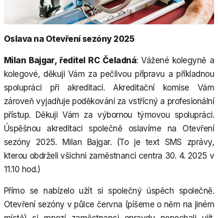
Oslava na Otevření sezóny 2025
Milan Bajgar, ředitel RC Čeladná
: Vážené kolegyně a
kolegové, děkuji Vám za pečlivou přípravu a příkladnou
spolupráci při akreditaci. Akreditační komise Vám
zároveň vyjadřuje poděkování za vstřícný a profesionální
přístup. Děkuji Vám za výbornou týmovou spolupráci.
Úspěšnou akreditaci společně oslavíme na Otevření
sezóny 2025. Milan Bajgar. (To je text SMS zprávy,
kterou obdrželi všichni zaměstnanci centra 30. 4. 2025 v
11.10 hod.)
Přímo se nabízelo užít si společný úspěch společně.
Otevření sezóny v půlce června (píšeme o něm na jiném