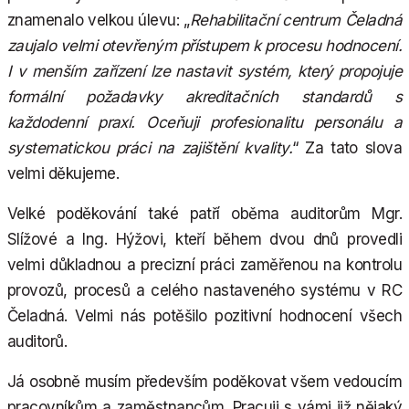
znamenalo velkou úlevu: „
Rehabilitační centrum Čeladná
zaujalo velmi otevřeným přístupem k procesu hodnocení.
I v menším zařízení lze nastavit systém, který propojuje
formální požadavky akreditačních standardů s
každodenní praxí. Oceňuji profesionalitu personálu a
systematickou práci na zajištění kvality.
“ Za tato slova
velmi děkujeme.
Velké poděkování také patří oběma auditorům Mgr.
Slížové a Ing. Hýžovi, kteří během dvou dnů provedli
velmi důkladnou a precizní práci zaměřenou na kontrolu
provozů, procesů a celého nastaveného systému v RC
Čeladná. Velmi nás potěšilo pozitivní hodnocení všech
auditorů.
Já osobně musím především poděkovat všem vedoucím
pracovníkům a zaměstnancům. Pracuji s vámi již nějaký