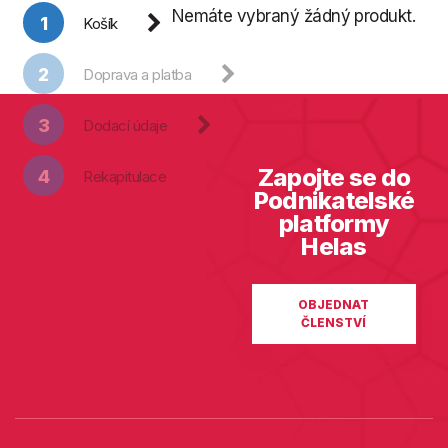
Nemáte vybraný žádný produkt.
1
Košík
2
Doprava a platba
3
Dodací údaje
Zapojte se do
4
Rekapitulace
Podnikatelské
platformy
Helas
OBJEDNAT
ČLENSTVÍ