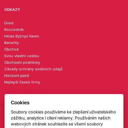
ODKAZY
Úvod
Rozcestník
Helas Byznys News
Benefity
Obchod
Svou vlastní cestou
Obchodní podmínky
Zásady ochrany osobních údajů
Horizont point
Nejlepší české firmy
Cookies
AKTUÁLNÍ KONFERENCE
Soubory cookies používáme ke zlepšení uživatelského
zážitku, analytice i cílení reklamy. Používáním našich
27. 08.
webových stránek souhlasíte se všemi soubory
2026