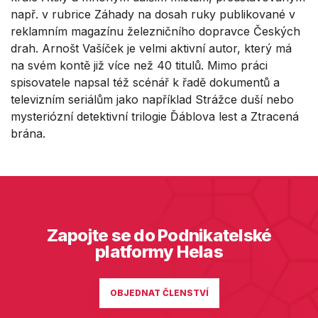
např. v rubrice Záhady na dosah ruky publikované v
reklamním magazínu železničního dopravce Českých
drah. Arnošt Vašíček je velmi aktivní autor, který má
na svém kontě již více než 40 titulů. Mimo práci
spisovatele napsal též scénář k řadě dokumentů a
televizním seriálům jako například Strážce duší nebo
mysteriózní detektivní trilogie Ďáblova lest a Ztracená
brána.
Zapojte se do Podnikatelské
platformy Helas
OBJEDNAT ČLENSTVÍ