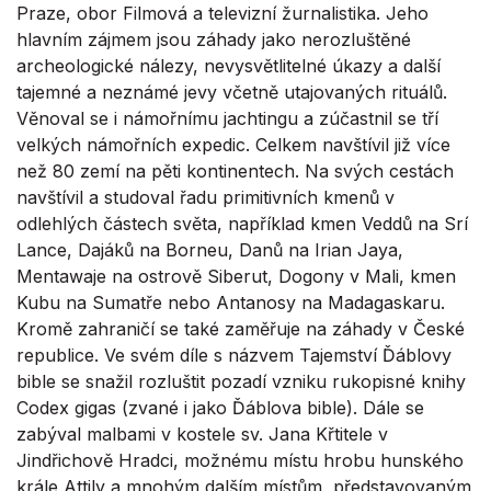
Praze, obor Filmová a televizní žurnalistika. Jeho
hlavním zájmem jsou záhady jako nerozluštěné
archeologické nálezy, nevysvětlitelné úkazy a další
tajemné a neznámé jevy včetně utajovaných rituálů.
Věnoval se i námořnímu jachtingu a zúčastnil se tří
velkých námořních expedic. Celkem navštívil již více
než 80 zemí na pěti kontinentech. Na svých cestách
navštívil a studoval řadu primitivních kmenů v
odlehlých částech světa, například kmen Veddů na Srí
Lance, Dajáků na Borneu, Danů na Irian Jaya,
Mentawaje na ostrově Siberut, Dogony v Mali, kmen
Kubu na Sumatře nebo Antanosy na Madagaskaru.
Kromě zahraničí se také zaměřuje na záhady v České
republice. Ve svém díle s názvem Tajemství Ďáblovy
bible se snažil rozluštit pozadí vzniku rukopisné knihy
Codex gigas (zvané i jako Ďáblova bible). Dále se
zabýval malbami v kostele sv. Jana Křtitele v
Jindřichově Hradci, možnému místu hrobu hunského
krále Attily a mnohým dalším místům, představovaným