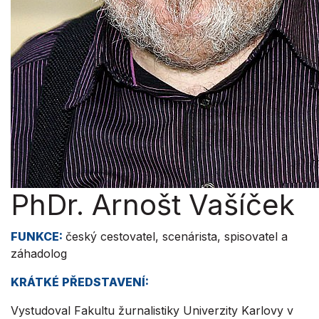
PhDr. Arnošt Vašíček
FUNKCE:
český cestovatel, scenárista, spisovatel a
záhadolog
KRÁTKÉ PŘEDSTAVENÍ:
Vystudoval Fakultu žurnalistiky Univerzity Karlovy v