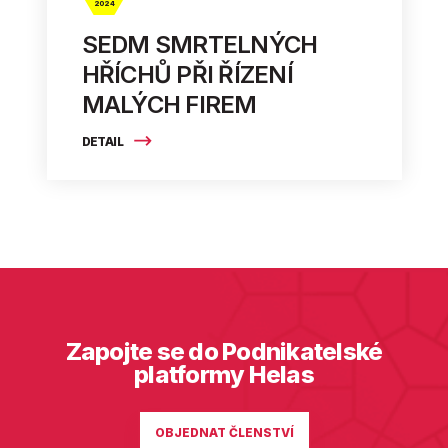
2024
SEDM SMRTELNÝCH
HŘÍCHŮ PŘI ŘÍZENÍ
MALÝCH FIREM
DETAIL
Zapojte se do Podnikatelské
platformy Helas
OBJEDNAT ČLENSTVÍ