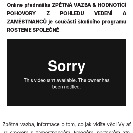
Online přednáška ZPĚTNÁ VAZBA & HODNOTÍCÍ
POHOVORY Z POHLEDU VEDENÍ A
ZAMĚSTNANCŮ je součástí školícího programu
ROSTEME SPOLEČNĚ
Zpětná vazba, informace o tom, co jak vidíte věci Vy ať
už směrem k zaměstnancům, kolegům, partnerům atp.