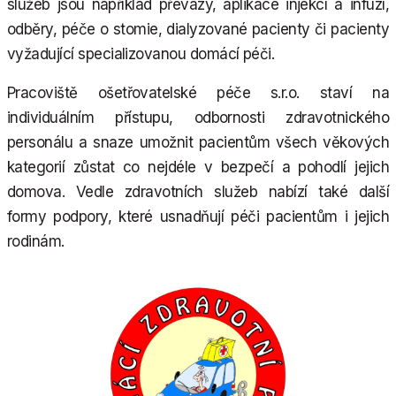
služeb jsou například převazy, aplikace injekcí a infuzí,
odběry, péče o stomie, dialyzované pacienty či pacienty
vyžadující specializovanou domácí péči.
Pracoviště ošetřovatelské péče s.r.o. staví na
individuálním přístupu, odbornosti zdravotnického
personálu a snaze umožnit pacientům všech věkových
kategorií zůstat co nejdéle v bezpečí a pohodlí jejich
domova. Vedle zdravotních služeb nabízí také další
formy podpory, které usnadňují péči pacientům i jejich
rodinám.