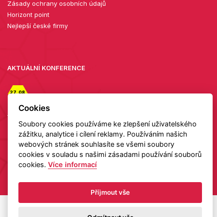
Zásady ochrany osobních údajů
Horizont point
Nejlepší české firmy
AKTUÁLNÍ KONFERENCE
27. 08.
2026
Cookies
Diamanty zblízka: setkání v showroomu TIAMI
Soubory cookies používáme ke zlepšení uživatelského
Detail
zážitku, analytice i cílení reklamy. Používáním našich
webových stránek souhlasíte se všemi soubory
cookies v souladu s našimi zásadami používání souborů
cookies.
Více informací
Copyright 2026 HELAS
Příjmout vše