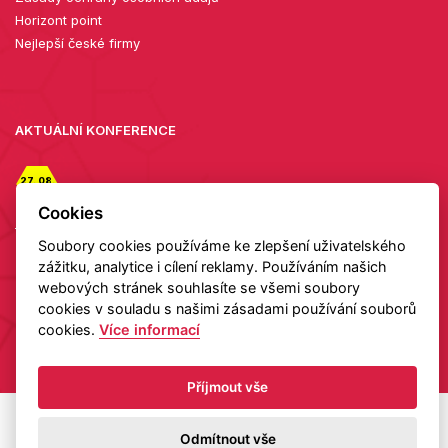
Horizont point
Nejlepší české firmy
AKTUÁLNÍ KONFERENCE
27. 08.
2026
Cookies
Diamanty zblízka: setkání v showroomu TIAMI
Soubory cookies používáme ke zlepšení uživatelského
Detail
zážitku, analytice i cílení reklamy. Používáním našich
webových stránek souhlasíte se všemi soubory
cookies v souladu s našimi zásadami používání souborů
cookies.
Více informací
Copyright 2026 HELAS
Příjmout vše
Odmítnout vše