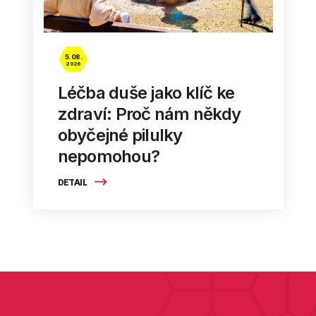
5. 08.
2026
Léčba duše jako klíč ke
zdraví: Proč nám někdy
obyčejné pilulky
nepomohou?
DETAIL