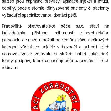
služeb jsou například převazy, aplikace injekcí a infuzí,
odběry, péče o stomie, dialyzované pacienty či pacienty
vyžadující specializovanou domácí péči.
Pracoviště ošetřovatelské péče s.r.o. staví na
individuálním přístupu, odbornosti zdravotnického
personálu a snaze umožnit pacientům všech věkových
kategorií zůstat co nejdéle v bezpečí a pohodlí jejich
domova. Vedle zdravotních služeb nabízí také další
formy podpory, které usnadňují péči pacientům i jejich
rodinám.