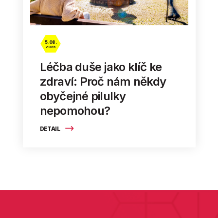
5. 08.
2026
Léčba duše jako klíč ke
zdraví: Proč nám někdy
obyčejné pilulky
nepomohou?
DETAIL