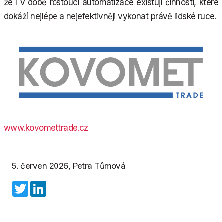
že i v době rostoucí automatizace existují činnosti, které
dokáží nejlépe a nejefektivněji vykonat právě lidské ruce.
www.kovomettrade.cz
5. červen 2026, Petra Tůmová
Twitter
LinkedIn