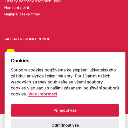
Zásady ochrany osobních údajů
Horizont point
Nejlepší české firmy
AKTUÁLNÍ KONFERENCE
27. 08.
2026
Cookies
Diamanty zblízka: setkání v showroomu TIAMI
Soubory cookies používáme ke zlepšení uživatelského
zážitku, analytice i cílení reklamy. Používáním našich
Detail
webových stránek souhlasíte se všemi soubory
cookies v souladu s našimi zásadami používání souborů
cookies.
Více informací
Copyright 2026 HELAS
Příjmout vše
Odmítnout vše