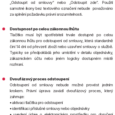
„Odstoupit od smlouvy“ nebo „Odstoupit zde“. Použití
samotné ikony bez textového označení nebude považováno
za splnění požadavku právní srozumitelnosti.
Dostupnost po celou zákonnou lhůtu
Tlačítko musí být spotřebiteli trvale dostupné po celou
zákonnou lhůtu pro odstoupení od smlouvy, která standardně
činí 14 dní od převzetí zboží nebo uzavření smlouvy o službě.
Typicky se předpokládá jeho umístění v detailu objednávky,
zákaznickém účtu nebo jiném logicky dostupném místě
rozhraní.
Dvoufázový proces odstoupení
Odstoupení od smlouvy nebude možné provést jedním
krokem. Právní úprava zavádí dvoufázový proces, který
zahrnuje:
•
aktivaci tlačítka pro odstoupení
•
identifikaci příslušné smlouvy nebo objednávky
•
uvedení údaje o elektronickém prostředku pro doručení