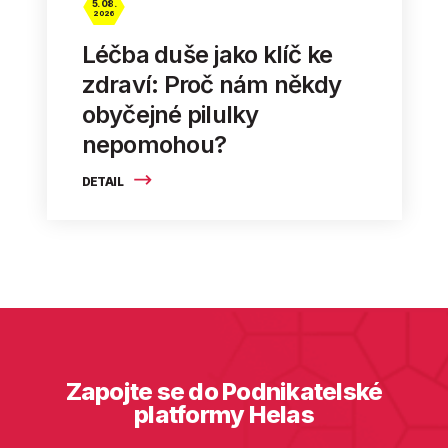
5. 08.
2026
Léčba duše jako klíč ke
zdraví: Proč nám někdy
obyčejné pilulky
nepomohou?
DETAIL
Zapojte se do Podnikatelské
platformy Helas