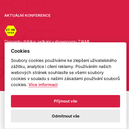
AKTUÁLNÍ KONFERENCE
27. 08.
2026
Diamanty zblízka: setkání v showroomu TIAMI
Cookies
Detail
Soubory cookies používáme ke zlepšení uživatelského
zážitku, analytice i cílení reklamy. Používáním našich
webových stránek souhlasíte se všemi soubory
Copyright 2026 HELAS
cookies v souladu s našimi zásadami používání souborů
cookies.
Více informací
Příjmout vše
Odmítnout vše