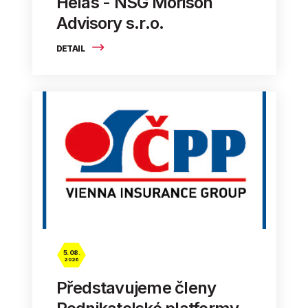
Helas - NSG Morison
Advisory s.r.o.
DETAIL
5. 08.
2026
Představujeme členy