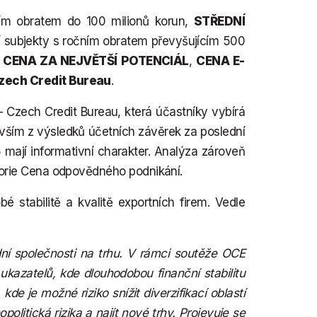
ím obratem do 100 milionů korun,
STŘEDNÍ
jí subjekty s ročním obratem převyšujícím 500
u
CENA ZA NEJVĚTŠÍ POTENCIÁL
,
CENA E-
ech Credit Bureau
.
 Czech Credit Bureau, která účastníky vybírá
vším z výsledků účetních závěrek za poslední
mají informativní charakter. Analýza zároveň
egorie Cena odpovědného podnikání.
 stabilitě a kvalitě exportních firem. Vedle
dní společnosti na trhu. V rámci soutěže OCE
kazatelů, kde dlouhodobou finanční stabilitu
kde je možné riziko snížit diverzifikací oblastí
litická rizika a najít nové trhy. Projevuje se