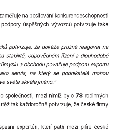
ě zaměřuje na posilování konkurenceschopnosti
é podpory úspěšných vývozců potvrzuje také
ků potvrzuje, že dokáže pružně reagovat na
í na stabilitě, odpovědném řízení a dlouhodobé
 průmyslu a obchodu považuje podporu exportu
jako servis, na který se podnikatelé mohou
ve světě skvělé jméno.“
to společnosti, mezi nimiž bylo
78
rodinných
utěž tak každoročně potvrzuje, že české firmy
šní exportéři, kteří patří mezi pilíře české