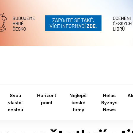
Svou
Horizont
Nejlepší
Helas
A
vlastní
point
české
Byznys
cestou
firmy
News