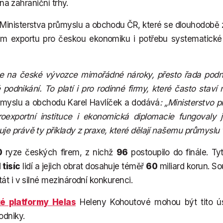
 na zahraniční trhy.
ou Ministerstva průmyslu a obchodu ČR, které se dlouhodob
nam exportu pro českou ekonomiku i potřebu systematick
de na české vývozce mimořádné nároky, přesto řada podni
é podnikání. To platí i pro rodinné firmy, které často stav
růmyslu a obchodu Karel Havlíček a dodává
: „Ministerstvo
oexportní instituce i ekonomická diplomacie fungovaly 
e právě ty příklady z praxe, které dělají našemu průmyslu 
0
ryze českých firem, z nichž
96
postoupilo do finále. Ty
1 tisíc
lidí a jejich obrat dosahuje téměř
60
miliard korun. So
át i v silné mezinárodní konkurenci.
é platformy Helas
Heleny Kohoutové mohou být tito úspě
odniky.