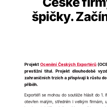
České firmy
špičky. Začí
Projekt
Ocenění Českých Exportérů
(OCE)
prestižní titul. Projekt dlouhodobě v
zahraničních trzích a přispívají k růstu
příběh.
Exportéři se mohou do soutěže hlásit do 1. ř
otevřen malým, středním i velkým firmám, u 