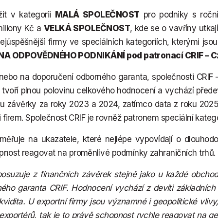
it v kategorii
MALÁ SPOLEČNOST
pro podniky s ročn
iliony Kč a
VELKÁ SPOLEČNOST
, kde se o vavříny utka
júspěšnější firmy ve speciálních kategoriích, kterými jso
NA ODPOVĚDNÉHO PODNIKÁNÍ pod patronací CRIF – Cz
nebo na doporučení odborného garanta, společnosti CRIF –
tvoří plnou polovinu celkového hodnocení a vychází přede
u závěrky za roky 2023 a 2024, zatímco data z roku 2025 
ici firem. Společnost CRIF je rovněž patronem speciální kat
řuje na ukazatele, které nejlépe vypovídají o dlouhodobé
opnost reagovat na proměnlivé podmínky zahraničních trhů.
 posuzuje z finančních závěrek stejně jako u každé obcho
ého garanta CRIF. Hodnocení vychází z devíti základních u
idita. U exportní firmy jsou významné i geopolitické vlivy, 
xportérů, tak je to právě schopnost rychle reagovat na geopo