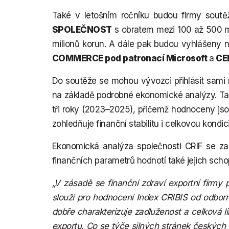
Také v letošním ročníku budou firmy soutěž
SPOLEČNOST
s obratem mezi 100 až 500 m
milionů korun. A dále pak budou vyhlášeny ne
COMMERCE pod patronací Microsoft
a
CE
Do soutěže se mohou vývozci přihlásit sami 
na základě podrobné ekonomické analýzy. Ta 
tři roky (2023–2025), přičemž hodnoceny jso
zohledňuje finanční stabilitu i celkovou kond
Ekonomická analýza společnosti CRIF se zamě
finančních parametrů hodnotí také jejich sch
„V zásadě se finanční zdraví exportní firmy
slouží pro hodnocení Index CRIBIS od odborn
dobře charakterizuje zadluženost a celková likv
exportu. Co se týče silných stránek českých e