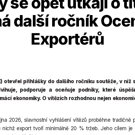
 se opět utkají o ti
ná další ročník Oc
Exportérů
 otevřel přihlášky do dalšího ročníku soutěže, v níž 
yzdvihuje, podporuje a oceňuje podniky, které úspě
 domácí ekonomiky. O vítězích rozhodnou nejen ekonomic
íjna 2026, slavnostní vyhlášení vítězů proběhne tradičně p
nichž export tvoří minimálně 20 % tržeb. Jeho cílem je 