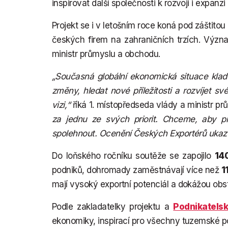
inspirovat další společnosti k rozvoji i expanzi
Projekt se i v letošním roce koná pod záštit
českých firem na zahraničních trzích. Výz
ministr průmyslu a obchodu.
„Současná globální ekonomická situace kla
změny, hledat nové příležitosti a rozvíjet sv
vizi,“
říká 1. místopředseda vlády a ministr p
za jednu ze svých priorit. Chceme, aby pr
spolehnout. Ocenění Českých Exportérů ukazuj
Do loňského ročníku soutěže se zapojilo
14
podniků, dohromady zaměstnávají více než
1
mají vysoký exportní potenciál a dokážou obst
Podle zakladatelky projektu a
Podnikatelsk
ekonomiky, inspirací pro všechny tuzemské p