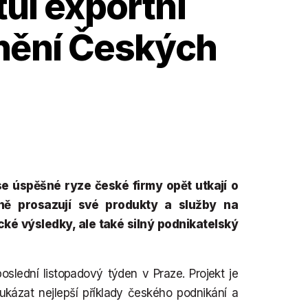
tul exportní
enění Českých
se úspěšné ryze české firmy opět utkají o
šně prosazují své produkty a služby na
ké výsledky, ale také silný podnikatelský
oslední listopadový týden v Praze. Projekt je
ukázat nejlepší příklady českého podnikání a