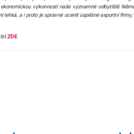
ší ekonomickou výkonností naše významné odbytiště Něm
í lehká, a i proto je správné ocenit úspěšné exportní firmy,
íst
ZDE