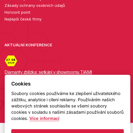
Zásady ochrany osobních údajů
Horizont point
Nejlepší české firmy
AKTUÁLNÍ KONFERENCE
27. 08.
2026
Diamanty zblízka: setkání v showroomu TIAMI
Cookies
Detail
Soubory cookies používáme ke zlepšení uživatelského
zážitku, analytice i cílení reklamy. Používáním našich
Copyright 2026 HELAS
webových stránek souhlasíte se všemi soubory
cookies v souladu s našimi zásadami používání souborů
cookies.
Více informací