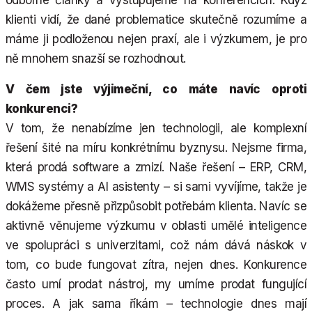
odborné články a vystupujeme na konferencích. Když
klienti vidí, že dané problematice skutečně rozumíme a
máme ji podloženou nejen praxí, ale i výzkumem, je pro
ně mnohem snazší se rozhodnout.
V čem jste výjimeční, co máte navíc oproti
konkurenci?
V tom, že nenabízíme jen technologii, ale komplexní
řešení šité na míru konkrétnímu byznysu. Nejsme firma,
která prodá software a zmizí. Naše řešení – ERP, CRM,
WMS systémy a AI asistenty – si sami vyvíjíme, takže je
dokážeme přesně přizpůsobit potřebám klienta. Navíc se
aktivně věnujeme výzkumu v oblasti umělé inteligence
ve spolupráci s univerzitami, což nám dává náskok v
tom, co bude fungovat zítra, nejen dnes. Konkurence
často umí prodat nástroj, my umíme prodat fungující
proces. A jak sama říkám – technologie dnes mají