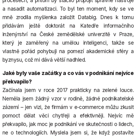
procesech, a přitom by stačilo propojit správné nástroje
a nasadit automatizaci. To byl ten moment, kdy se ve
mně zrodila myšlenka založit Databig. Dnes k tomu
přidávám ještě doktorát na Katedře informačního
inženýrství na České zemědělské univerzitě v Praze,
který je zaměřený na umělou inteligenci, takže se
vlastně pořád pohybuji na pomezí akademické sféry a
byznysu, což mi dává větší nadhled.
Jaké byly vaše začátky a co vás v podnikání nejvíce
překvapilo?
Začínala jsem v roce 2017 prakticky na zelené louce.
Neměla jsem žádný vzor v rodině, žádné podnikatelské
zázemí – jen vizi, že firmám v e-commerce můžu zkusit
pomoct dělat věci chytřeji a efektivněji. Nejvíc mě
překvapilo, jak moc je podnikání ve skutečnosti o lidech,
ne o technologiích. Myslela jsem si, že když postavíte