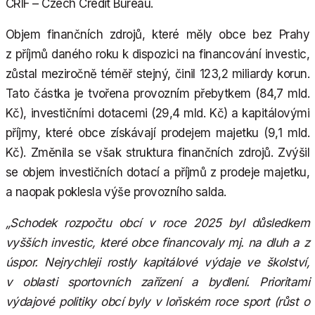
CRIF – Czech Credit Bureau.
Objem finančních zdrojů, které měly obce bez Prahy
z příjmů daného roku k dispozici na financování investic,
zůstal meziročně téměř stejný, činil 123,2 miliardy korun.
Tato částka je tvořena provozním přebytkem (84,7 mld.
Kč), investičními dotacemi (29,4 mld. Kč) a kapitálovými
příjmy, které obce získávají prodejem majetku (9,1 mld.
Kč). Změnila se však struktura finančních zdrojů. Zvýšil
se objem investičních dotací a příjmů z prodeje majetku,
a naopak poklesla výše provozního salda.
„Schodek rozpočtu obcí v roce 2025 byl důsledkem
vyšších investic, které obce financovaly mj. na dluh a z
úspor. Nejrychleji rostly kapitálové výdaje ve školství,
v oblasti sportovních zařízení a bydlení. Prioritami
výdajové politiky obcí byly v loňském roce sport (růst o