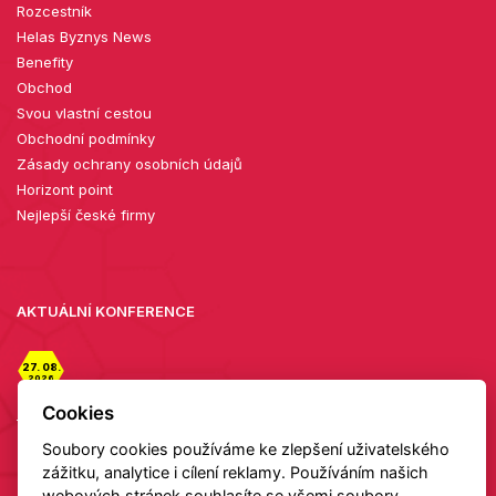
Rozcestník
Helas Byznys News
Benefity
Obchod
Svou vlastní cestou
Obchodní podmínky
Zásady ochrany osobních údajů
Horizont point
Nejlepší české firmy
AKTUÁLNÍ KONFERENCE
27. 08.
2026
Diamanty zblízka: setkání v showroomu TIAMI
Cookies
Soubory cookies používáme ke zlepšení uživatelského
Detail
zážitku, analytice i cílení reklamy. Používáním našich
webových stránek souhlasíte se všemi soubory