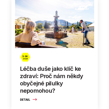
5. 08.
2026
Léčba duše jako klíč ke
zdraví: Proč nám někdy
obyčejné pilulky
nepomohou?
DETAIL