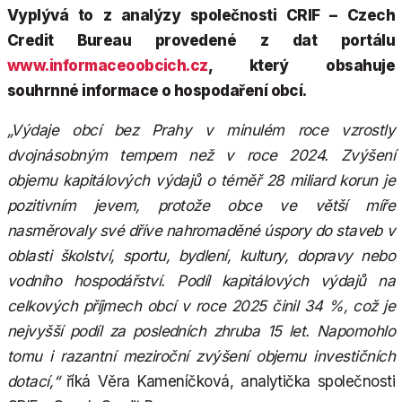
Vyplývá to z analýzy společnosti CRIF – Czech
Credit Bureau provedené z dat portálu
www.informaceoobcich.cz
, který obsahuje
souhrnné informace o hospodaření obcí.
„Výdaje obcí bez Prahy v minulém roce vzrostly
dvojnásobným tempem než v roce 2024. Zvýšení
objemu kapitálových výdajů o téměř 28 miliard korun je
pozitivním jevem, protože obce ve větší míře
nasměrovaly své dříve nahromaděné úspory do staveb v
oblasti školství, sportu, bydlení, kultury, dopravy nebo
vodního hospodářství. Podíl kapitálových výdajů na
celkových příjmech obcí v roce 2025 činil 34 %, což je
nejvyšší podíl za posledních zhruba 15 let. Napomohlo
tomu i razantní meziroční zvýšení objemu investičních
dotací,“
říká Věra Kameníčková, analytička společnosti