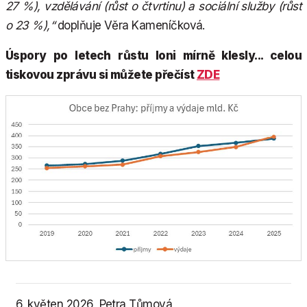
27 %), vzdělávání (růst o čtvrtinu) a sociální služby (růst
o 23 %),“
doplňuje Věra Kameníčková.
Úspory po letech růstu loni mírně klesly... celou
tiskovou zprávu si můžete přečíst
ZDE
6. květen 2026, Petra Tůmová